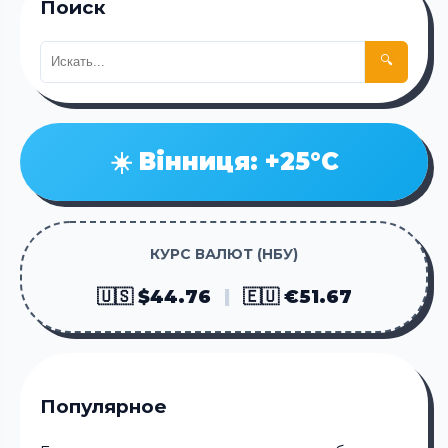
Поиск
🔍
☀️ Вінниця: +25°C
КУРС ВАЛЮТ (НБУ)
🇺🇸 $44.76
|
🇪🇺 €51.67
Популярное