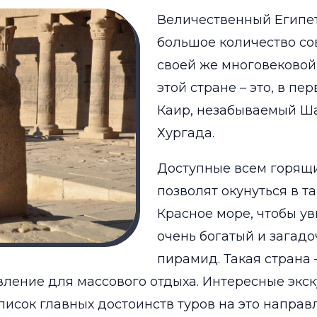
Величественный Египе
большое количество со
своей же многовековой 
этой стране – это, в п
Каир, незабываемый Ш
Хургада.
Доступные всем горящи
позволят окунуться в т
Красное море, чтобы ув
очень богатый и загад
пирамид. Такая страна 
ление для массового отдыха. Интересные экск
список главных достоинств туров на это напра