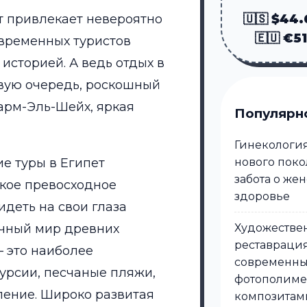
т привлекает невероятно
🇺🇸 $44
🇪🇺 €5
временных туристов
историей. А ведь отдых в
ервую очередь, роскошный
арм-Эль-Шейх, яркая
Популярн
Гинекологи
нового поко
е туры в Египет
забота о же
акое превосходное
здоровье
идеть на свои глаза
Художестве
очный мир древних
реставрация
– это наиболее
современн
урсии, песчаные пляжи,
фотополим
вление. Широко развитая
композитам