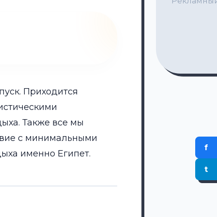
Рекламный
пуск. Приходится
ристическими
ыха. Также все мы
твие с минимальными
f
дыха именно Египет.
t