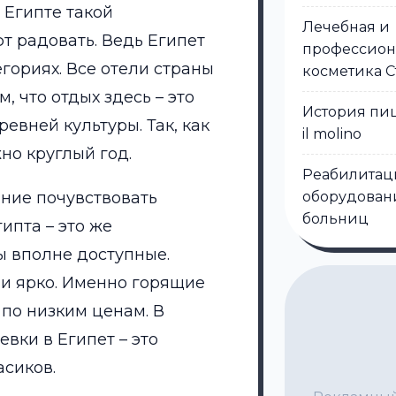
 Египте такой
Лечебная и
ют радовать. Ведь Египет
профессион
егориях. Все отели страны
косметика С
 что отдых здесь – это
История пи
евней культуры. Так, как
il molino
но круглый год.
Реабилитац
оборудован
ние почувствовать
больниц
ипта – это же
ы вполне доступные.
о и ярко. Именно горящие
 по низким ценам. В
вки в Египет – это
асиков.