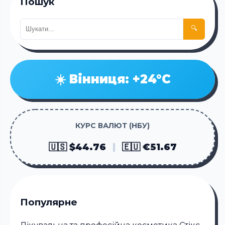
Пошук
🔍
☀️ Вінниця: +24°C
КУРС ВАЛЮТ (НБУ)
🇺🇸 $44.76
|
🇪🇺 €51.67
Популярне