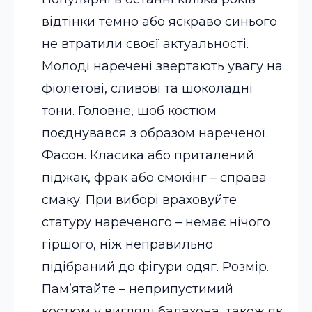
відтінки темно або яскраво синього
не втратили своєї актуальності.
Молоді наречені звертають увагу на
фіолетові, сливові та шоколадні
тони. Головне, щоб костюм
поєднувався з образом нареченої.
Фасон. Класика або приталений
піджак, фрак або смокінг – справа
смаку. При виборі враховуйте
статуру нареченого – немає нічого
гіршого, ніж неправильно
підібраний до фігури одяг.
Розмір.
Пам’ятайте – неприпустимий
костюм у вигляді балахона, також як