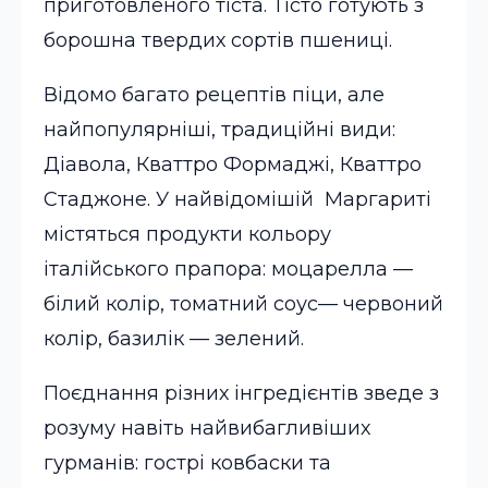
приготовленого тіста. Тісто готують з
борошна твердих сортів пшениці.
Відомо багато рецептів піци, але
найпопулярніші, традиційні види:
Діавола, Кваттро Формаджі, Кваттро
Стаджоне. У найвідомішій Маргариті
містяться продукти кольору
італійського прапора: моцарелла —
білий колір, томатний соус— червоний
колір, базилік — зелений.
Поєднання різних інгредієнтів зведе з
розуму навіть найвибагливіших
гурманів: гострі ковбаски та