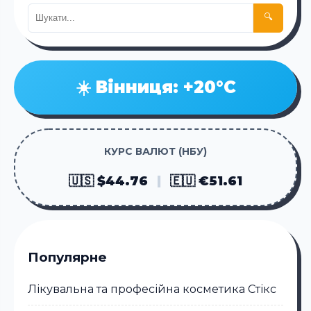
🔍
☀️ Вінниця: +20°C
КУРС ВАЛЮТ (НБУ)
🇺🇸 $44.76
|
🇪🇺 €51.61
Популярне
Лікувальна та професійна косметика Стікc