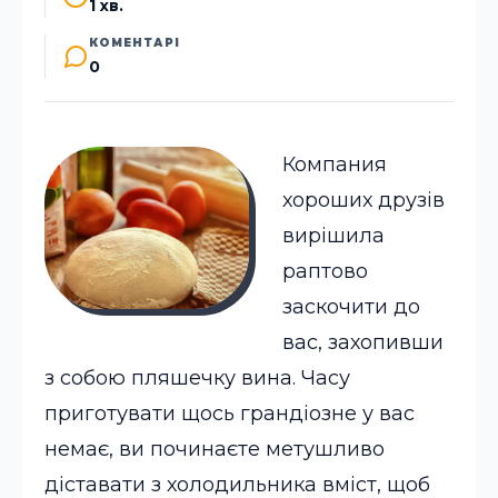
1 хв.
КОМЕНТАРІ
0
Компания
хороших друзів
вирішила
раптово
заскочити до
вас, захопивши
з собою пляшечку вина. Часу
приготувати щось грандіозне у вас
немає, ви починаєте метушливо
діставати з холодильника вміст, щоб