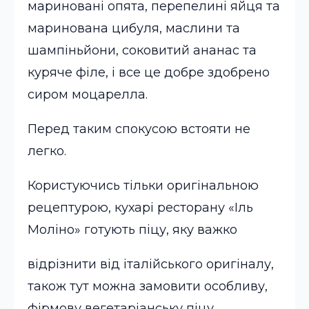
мариновані опята, перепелині яйця та
маринована цибуля, маслини та
шампіньйони, соковитий ананас та
куряче філе, і все це добре здобрено
сиром моцарелла.
Перед таким спокусою встояти не
легко.
Користуючись тільки оригінальною
рецептурою, кухарі ресторану «Іль
Моліно» готують піцу, яку важко
відрізнити від італійського оригіналу,
також тут можна замовити особливу,
фірмову вегетаріанську піцу.