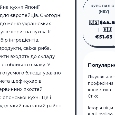
КУРС ВАЛЮ
на кухня Японії
(НБУ)
для європейців. Сьогодні
🇺🇸 $44.
 до меню українських
|
🇪🇺
дуже корисна кухня. Її
€51.63
ір інгредієнтів.
родукти, свіжа риба,
рукти входять до складу
і особливого смаку.
У
Популярн
и готуємого блюда уважно
Лікувальна 
мета шеф-кухарів
професійна
первинних якостей
косметика
Стікc
японської кухні. Це і
у будь-який вказаний район
Історія піци
від il molino