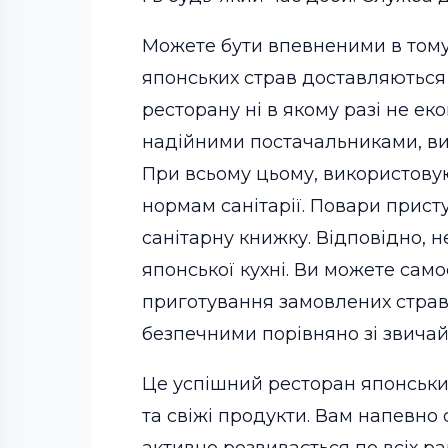
Можете бути впевненими в тому,
японських страв доставляються 
ресторану ні в якому разі не ек
надійними постачальниками, вик
При всьому цьому, використовуют
нормам санітарії. Повари прист
санітарну книжку. Відповідно, н
японської кухні. Ви можете сам
приготування замовлених страв 
безпечними порівняно зі звича
Це успішний ресторан японських
та свіжі продукти. Вам напевно