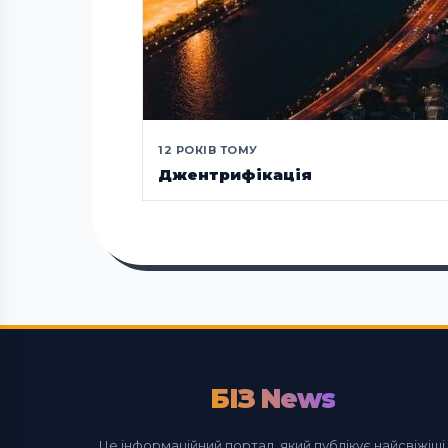
12 РОКІВ ТОМУ
Джентрифікація
БІЗ News
Це інформаційний портал, який публікує найсвіжіші