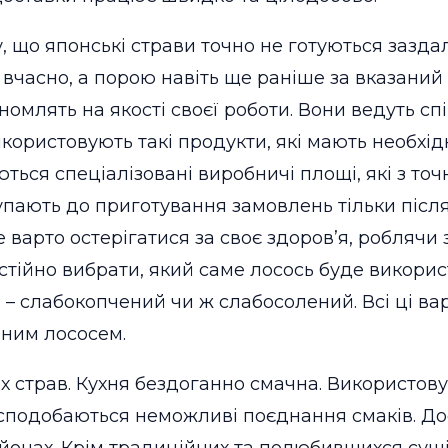
 що японські страви точно не готуються заздал
вчасно, а порою навіть ще раніше за вказаний 
ономлять на якості своєї роботи. Вони ведуть 
ористовують такі продукти, які мають необхідн
ься спеціалізовані виробничі площі, які з точ
упають до приготування замовлень тільки після
е варто остерігатися за своє здоров’я, роблячи
остійно вибрати, який саме лосось буде викори
– слабокопчений чи ж слабосолений. Всі ці вар
йним лососем.
 страв. Кухня бездоганно смачна. Використову
 сподобаються неможливі поєднання смаків. До