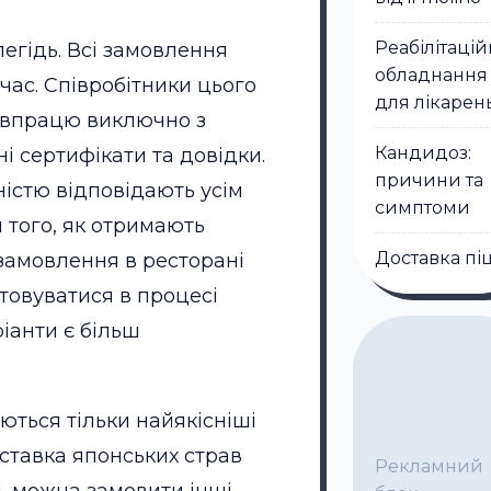
Реабілітаці
егідь. Всі замовлення
обладнання
час. Співробітники цього
для лікарен
співпрацю виключно з
Кандидоз:
і сертифікати та довідки.
причини та
ністю відповідають усім
симптоми
 того, як отримають
Доставка пі
 замовлення в ресторані
стовуватися в процесі
іанти є більш
ються тільки найякісніші
ставка японських страв
Рекламний