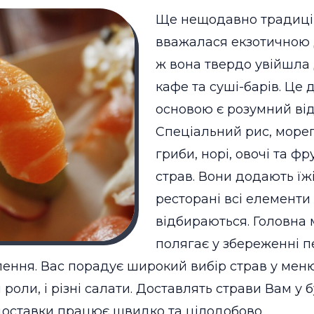
Ще нещодавно традицій
вважалася екзотичною 
ж вона твердо увійшла
кафе та суші-барів. Це 
основою є розумний відб
Спеціальний рис, мореп
гриби, норі, овочі та ф
страв. Вони додають їж
ресторані всі елемент
відбираються. Головна 
полягає у збереженні 
влення. Вас порадує широкий вибір страв у меню 
чні роли, і різні салати. Доставлять страви Вам 
 доставки працює швидко та цілодобово.