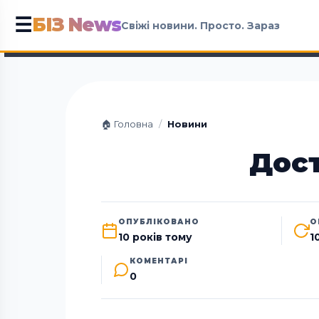
БІЗ News
☰
Свіжі новини. Просто. Зараз
🏠 Головна
/
Новини
Дост
ОПУБЛІКОВАНО
О
10 років тому
1
КОМЕНТАРІ
0