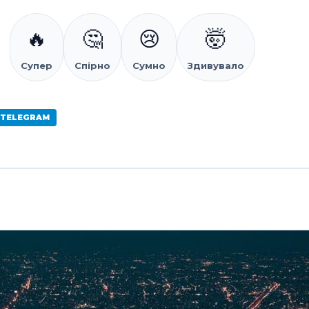
🔥
🤔
😢
🤯
Супер
Спірно
Сумно
Здивувало
 TELEGRAM