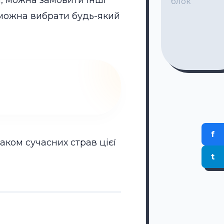
і, можна замовити інші
блок
го, можна вибрати будь-який
f
ком сучасних страв цієї
t