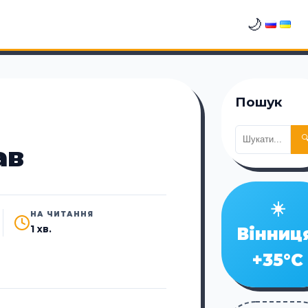
🌙
Пошук

ав
☀️
НА ЧИТАННЯ
1 хв.
Вінниц
+35°C