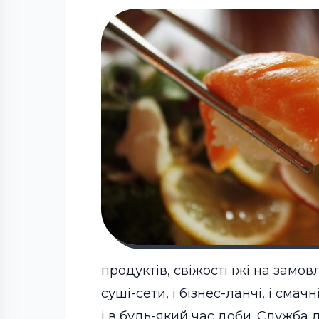
продуктів, свіжості їжі на замо
суші-сети, і бізнес-ланчі, і сма
і в будь-який час доби. Служба