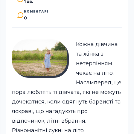
1 хв.
КОМЕНТАРІ
0
Кожна дівчина
та жінка з
нетерпінням
чекає на літо.
Насамперед, це
пора люблять ті дівчата, які не можуть
дочекатися, коли одягнуть барвисті та
яскраві, що нагадують про
відпочинок, літні вбрання.
Різноманітні сукні на літо