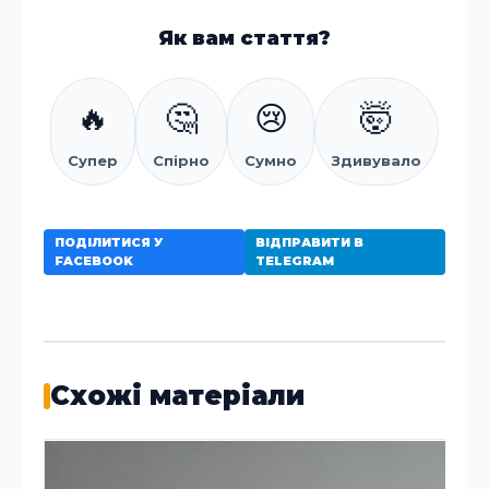
Як вам стаття?
🔥
🤔
😢
🤯
Супер
Спірно
Сумно
Здивувало
ПОДІЛИТИСЯ У
ВІДПРАВИТИ В
FACEBOOK
TELEGRAM
Схожі матеріали