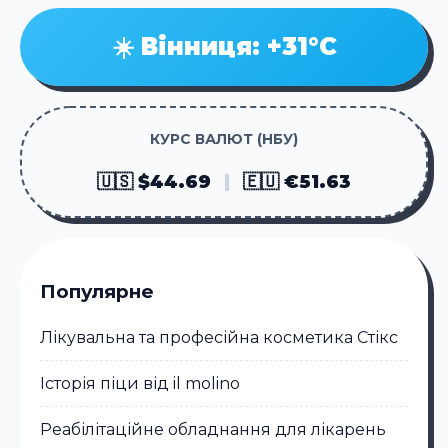
☀️ Вінниця: +31°C
КУРС ВАЛЮТ (НБУ)
🇺🇸 $44.69
|
🇪🇺 €51.63
Популярне
Лікувальна та професійна косметика Стікc
Історія піци від il molino
Реабілітаційне обладнання для лікарень