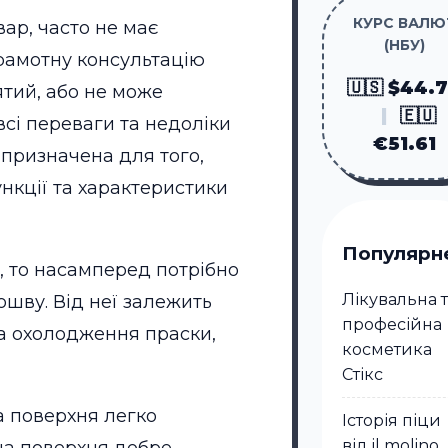
КУРС ВАЛЮ
ар, часто не має
(НБУ)
рамотну консультацію
🇺🇸 $44.
ятий, або не може
|
🇪🇺
сі переваги та недоліки
€51.61
 призначена для того,
нкції та характеристики
Популярн
, то насамперед потрібно
Лікувальна 
дошву. Від неї залежить
професійна
та охолодження праски,
косметика
Стікc
а поверхня легко
Історія піци
від il molino