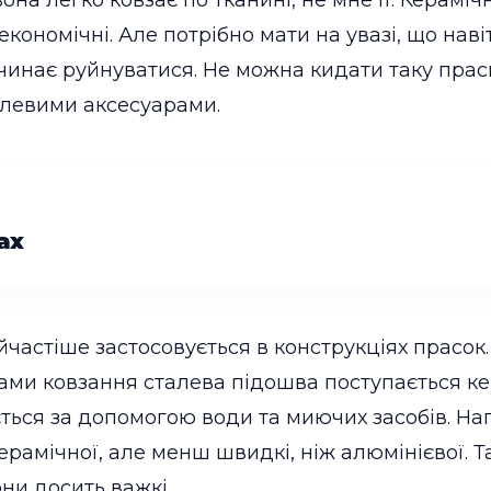
вона легко ковзає по тканині, не мне її. Керамі
 економічні. Але потрібно мати на увазі, що нав
чинає руйнуватися. Не можна кидати таку праск
алевими аксесуарами.
ах
йчастіше застосовується в конструкціях прасок.
ами ковзання сталева підошва поступається кер
ться за допомогою води та миючих засобів. На
ерамічної, але менш швидкі, ніж алюмінієвої. Т
ни досить важкі.