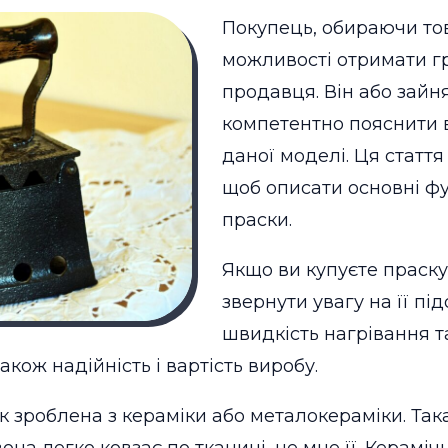
Покупець, обираючи тов
можливості отримати г
продавця. Він або зайн
компетентно пояснити в
даної моделі. Ця стаття
щоб описати основні фу
праски.
Якщо ви купуєте праску
звернути увагу на її пі
швидкість нагрівання 
також надійність і вартість виробу.
 зроблена з кераміки або металокераміки. Так