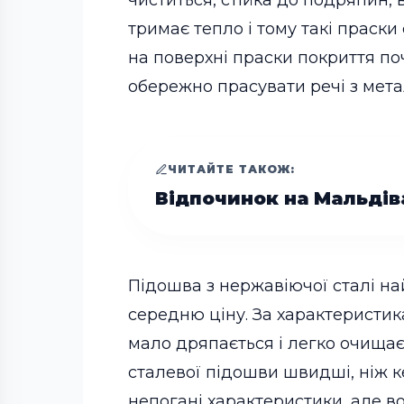
чиститься, стійка до подряпин, 
тримає тепло і тому такі праски
на поверхні праски покриття по
обережно прасувати речі з мет
ЧИТАЙТЕ ТАКОЖ:
Відпочинок на Мальдів
Підошва з нержавіючої сталі на
середню ціну. За характеристик
мало дряпається і легко очищає
сталевої підошви швидші, ніж к
непогані характеристики, але во