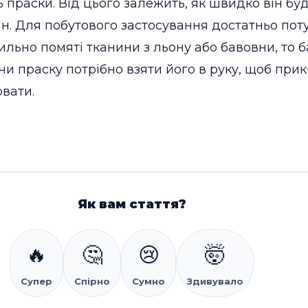
праски. Від цього залежить, як швидко він буде
н. Для побутового застосування достатньо поту
льно помяті тканини з льону або бавовни, то 
и праску потрібно взяти його в руку, щоб прики
вати.
Як вам стаття?
🔥
🤔
😢
🤯
Супер
Спірно
Сумно
Здивувало