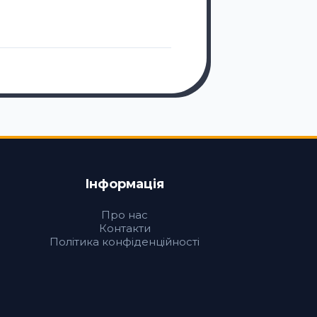
10 РОКІВ ТОМУ
Як одягати нареч
Інформація
Про нас
Контакти
Політика конфіденційності