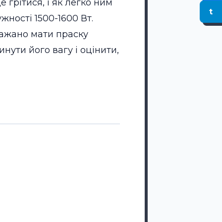
 грітися, і як легко ним
t
жності 1500-1600 Вт.
бажано мати праску
нути його вагу і оцінити,