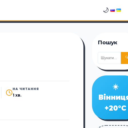
🌙
Пошук

☀️
НА ЧИТАННЯ
1 хв.
Вінниц
+20°C