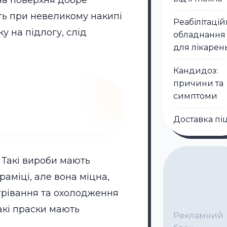
чна поверхня добре
іть при невеликому накипі
Реабілітаці
у на підлогу, слід
обладнання
для лікарен
Кандидоз:
причини та
симптоми
Доставка пі
 Такі вироби мають
аміці, але вона міцна,
грівання та охолодження
акі праски мають
Рекламний