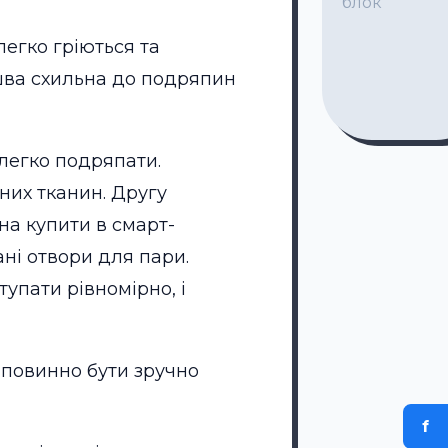
блок
егко гріються та
ошва схильна до подряпин
легко подряпати.
них тканин. Другу
на купити в смарт-
ані отвори для пари.
тупати рівномірно, і
 повинно бути зручно
f