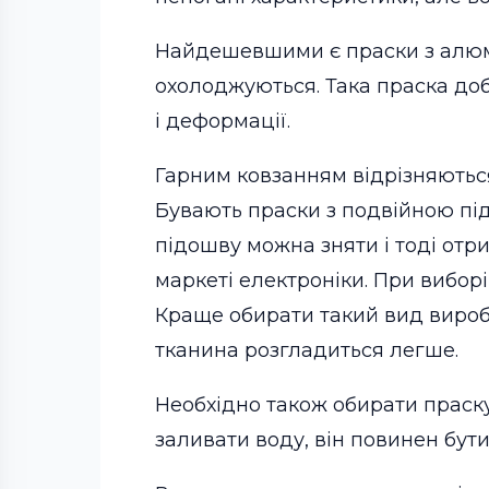
Найдешевшими є праски з алюмін
охолоджуються. Така праска доб
і деформації.
Гарним ковзанням відрізняються
Бувають праски з подвійною пі
підошву можна зняти і тоді отр
маркеті електроніки. При виборі
Краще обирати такий вид виробу,
тканина розгладиться легше.
Необхідно також обирати праску
заливати воду, він повинен бути