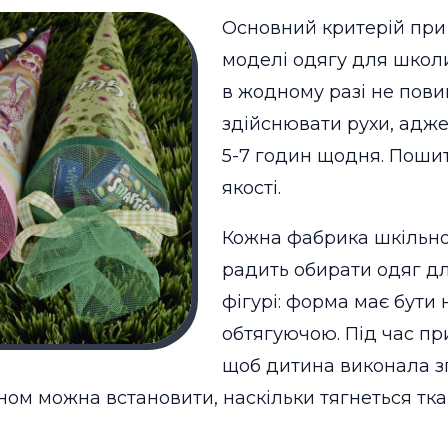
Основний критерій при в
моделі одягу для школи
в жодному разі не пови
здійснювати рухи, адже
5-7 годин щодня. Поши
якості.
Кожна фабрика шкільн
радить обирати одяг дл
фігурі: форма має бути
обтягуючою. Під час п
щоб дитина виконала зг
ином можна встановити, наскільки тягнеться тка