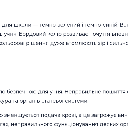
для школи — темно-зелений і темно-синій. Во
ь учня. Бордовий колір розвиває почуття впевн
 кольорові рішення дуже втомлюють зір і сильн
тю безпечною для учня. Неправильне пошиття 
ура та органів статевої системи.
то зменшується подача крові, а це загрожує в
ногах, неправильного функціонування деяких орг