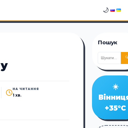
🌙
Пошук

му
☀️
НА ЧИТАННЯ
1 хв.
Вінниц
+35°C