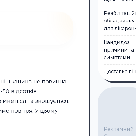
Реабілітаці
обладнання
для лікарен
Кандидоз:
причини та
симптоми
Доставка пі
чні. Тканина не повинна
-50 відсотків
 мнеться та зношується.
ме повітря. У цьому
Рекламний