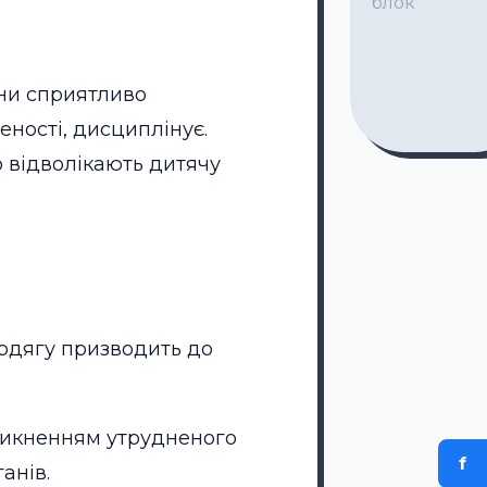
блок
ни сприятливо
еності, дисциплінує.
о відволікають дитячу
одягу призводить до
иникненням утрудненого
f
анів.