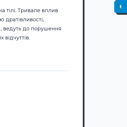
t
а тілі. Тривале вплив
ю дратівливості,
н, ведуть до порушення
х відчуттів.