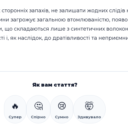
торонніх запахів, не залишати жодних слідів н
тини загрожує загальною втомлюваністю, появо
и, що складаються лише з синтетичних волоко
і і, як наслідок, до дратівливості та неприємни
Як вам стаття?
🔥
🤔
😢
🤯
Супер
Спірно
Сумно
Здивувало