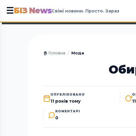
БІЗ News
☰
Свіжі новини. Просто. Зараз
🏠 Головна
/
Мода
Оби
ОПУБЛІКОВАНО
О
11 років тому
1
КОМЕНТАРІ
0