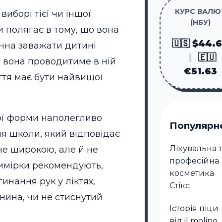
КУРС ВАЛЮ
иборі тієї чи іншої
(НБУ)
 полягає в тому, що вона
🇺🇸 $44.
нна заважати дитині
|
🇪🇺
 вона проводитиме в ній
€51.63
ття має бути найвищої
ої форми наполегливо
Популярн
я школи, який відповідає
Лікувальна 
 не широкою, але й не
професійна
римірки рекомендують,
косметика
инання рук у ліктях,
Стікc
нина, чи не стиснутий
Історія піци
від il molino