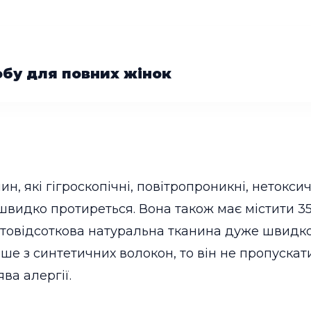
обу для повних жінок
н, які гігроскопічні, повітропроникні, нетокси
швидко протиреться. Вона також має містити 35
стовідсоткова натуральна тканина дуже швидко
е з синтетичних волокон, то він не пропускати
ва алергії.