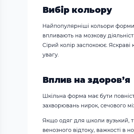
Вибір кольору
Найпопулярніші кольори форми 
впливають на мозкову діяльніст
Сірий колір заспокоює. Яскраві
увагу.
Вплив на здоров’я
Шкільна форма має бути повніс
захворювань нирок, сечового міх
Якщо одяг для школи вузький, 
венозного відтоку, важкості в 