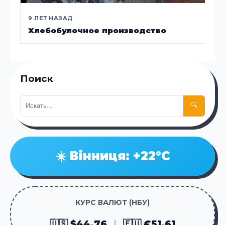
9 ЛЕТ НАЗАД
Хлебобулочное производство
Поиск
🔍
☀️ Вінниця: +22°C
КУРС ВАЛЮТ (НБУ)
🇺🇸 $44.76
|
🇪🇺 €51.61