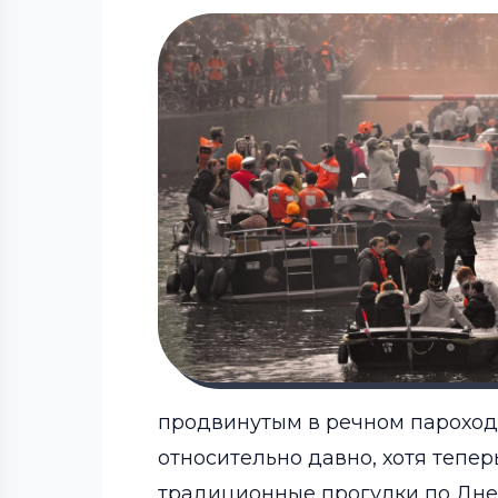
продвинутым в речном пароходс
относительно давно, хотя тепер
традиционные прогулки по Днеп