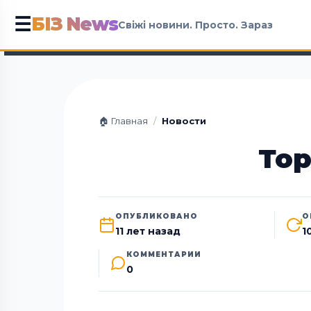
БІЗ News
☰
Свіжі новини. Просто. Зараз
🏠 Главная
/
Новости
Тор
ОПУБЛИКОВАНО
О
11 лет назад
1
КОММЕНТАРИИ
0