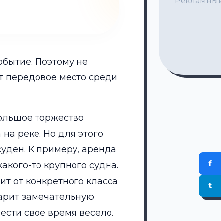
Рекламный
обытие. Поэтому не
ет передовое место среди
большое торжество
на реке. Но для этого
суден. К примеру, аренда
f
какого-то крупного судна.
ит от конкретного класса
t
дарит замечательную
ести свое время весело.