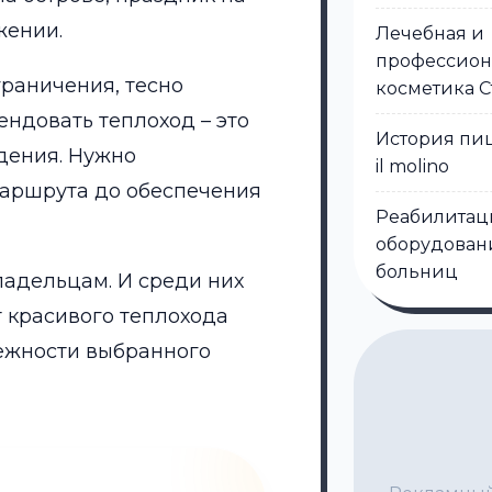
жении.
Лечебная и
профессион
граничения, тесно
косметика С
ндовать теплоход – это
История пи
дения. Нужно
il molino
маршрута до обеспечения
Реабилитац
оборудован
больниц
адельцам. И среди них
т красивого теплохода
дежности выбранного