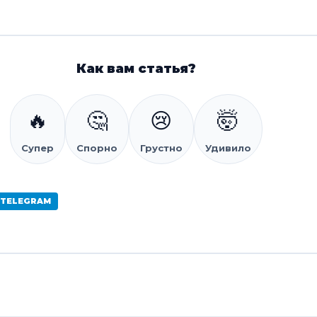
Как вам статья?
🔥
🤔
😢
🤯
Супер
Спорно
Грустно
Удивило
 TELEGRAM