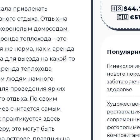
чала привлекать
🇺🇸 $44
🇪🇺 €5
вного отдыха. Отдых на
акоренелым домоседам.
ренда теплохода – это
я же норма, как и аренда
Популярн
а для выезда на какой-то
Гинекологи
 аренда теплохода
нового поко
им людям намного
забота о же
для проведения ярких
здоровье
го отдыха.
По своим
Художестве
иев считается самым
реставрация
 практикуется здесь
современн
фотополим
ру, это могут быть
композитам
а острове, праздник на