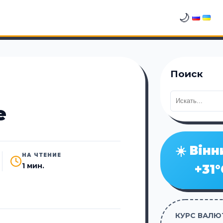
🌙
Поиск
е
☀️ Вінн
НА ЧТЕНИЕ
1 мин.
+31°
КУРС ВАЛЮТ