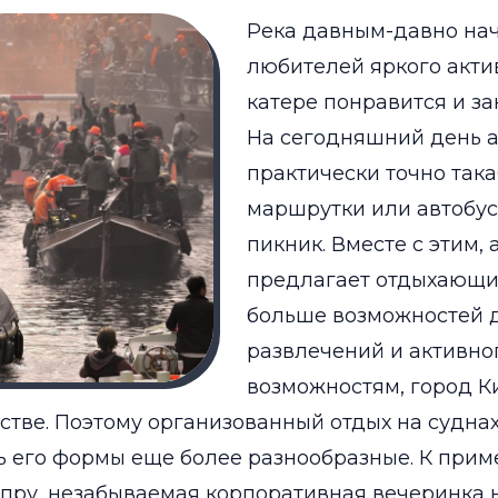
Река давным-давно на
любителей яркого акти
катере понравится и з
На сегодняшний день а
практически точно така
маршрутки или автобус
пикник. Вместе с этим,
предлагает отдыхающ
больше возможностей 
развлечений и активно
возможностям, город К
тве. Поэтому организованный отдых на суднах
ь его формы еще более разнообразные. К приме
ру, незабываемая корпоративная вечеринка н