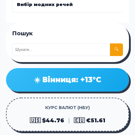
Вибір модних речей
Пошук
🔍
☀️ Вінниця: +13°C
КУРС ВАЛЮТ (НБУ)
🇺🇸 $44.76
|
🇪🇺 €51.61