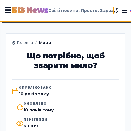
БІЗ News
☰
☰
🌙
Свіжі новини. Просто. Зараз
🏠 Головна
/
Мода
Що потрібно, щоб
зварити мило?
ОПУБЛІКОВАНО
10 років тому
ОНОВЛЕНО
10 років тому
ПЕРЕГЛЯДИ
60 819