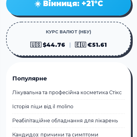
☀️ Вінниця: +21°C
КУРС ВАЛЮТ (НБУ)
🇺🇸 $44.76
|
🇪🇺 €51.61
Популярне
Лікувальна та професійна косметика Стікc
Історія піци від il molino
Реабілітаційне обладнання для лікарень
Кандидоз: причини та симптоми