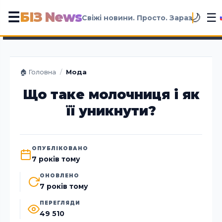
БІЗ News
☰
☰
🌙
Свіжі новини. Просто. Зараз
🏠 Головна
/
Мода
Що таке молочниця і як
її уникнути?
ОПУБЛІКОВАНО
7 років тому
ОНОВЛЕНО
7 років тому
ПЕРЕГЛЯДИ
49 510