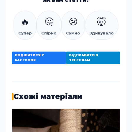
Як вам стаття?
🔥
🤔
😢
🤯
Супер
Спірно
Сумно
Здивувало
ПОДІЛИТИСЯ У
ВІДПРАВИТИ В
FACEBOOK
TELEGRAM
Схожі матеріали