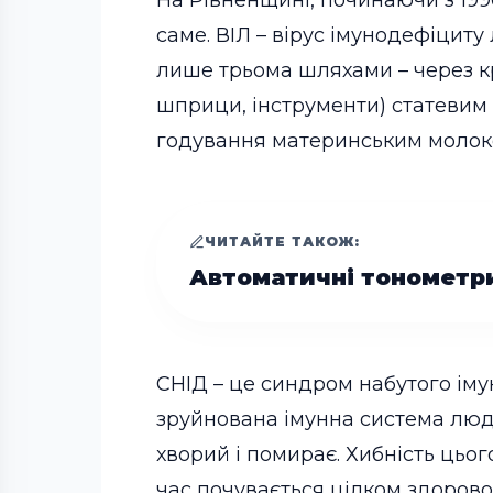
На Рівненщині, починаючи з 1996
саме. ВІЛ – вірус імунодефіцит
лише трьома шляхами – через кр
шприци, інструменти) статевим ш
годування материнським молок
ЧИТАЙТЕ ТАКОЖ:
Автоматичні тонометр
СНІД – це синдром набутого іму
зруйнована імунна система людин
хворий і помирає. Хибність цьо
час почувається цілком здорово