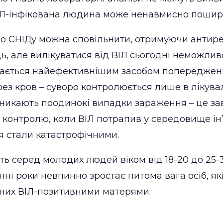
 ВІЛ-інфікована людина може ненавмисно пошир
ї до СНІДу можна сповільнити, отримуючи антире
ць, але вилікуватися від ВІЛ сьогодні неможлив
ється найефективнішим засобом попередження 
рез кров – суворо контролюється лише в лікув
виникають поодинокі випадки зараження – це з
 контролю, коли ВІЛ потрапив у середовище ін
 стали катастрофічними.
ь серед молодих людей віком від 18-20 до 25-30
анні роки невпинно зростає питома вага осіб, я
ених ВІЛ-позитивними матерями.