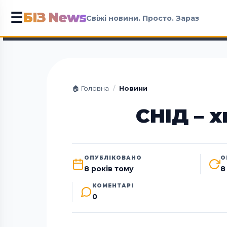
БІЗ News
☰
Свіжі новини. Просто. Зараз
🏠 Головна
/
Новини
СНІД – 
ОПУБЛІКОВАНО
О
8 років тому
8
КОМЕНТАРІ
0