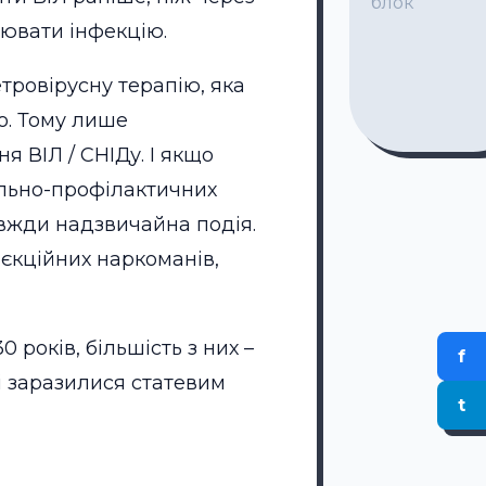
блок
ювати інфекцію.
тровірусну терапію, яка
о. Тому лише
ВІЛ / СНІДу. І якщо
ально-профілактичних
авжди надзвичайна подія.
’єкційних наркоманів,
 років, більшість з них –
f
кі заразилися статевим
t