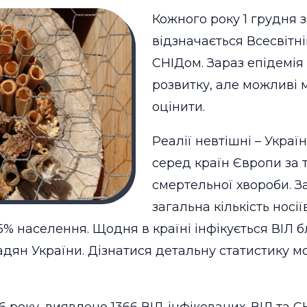
Кожного року 1 грудня 
відзначається Всесвітні
СНІДом. Зараз епідемія
розвитку, але можливі
оцінити.
Реалії невтішні – Украї
серед країн Європи за
смертельної хвороби. З
загальна кількість носі
5% населення. Щодня в країні інфікується ВІЛ б
адян України. Дізнатися детальну статистику м