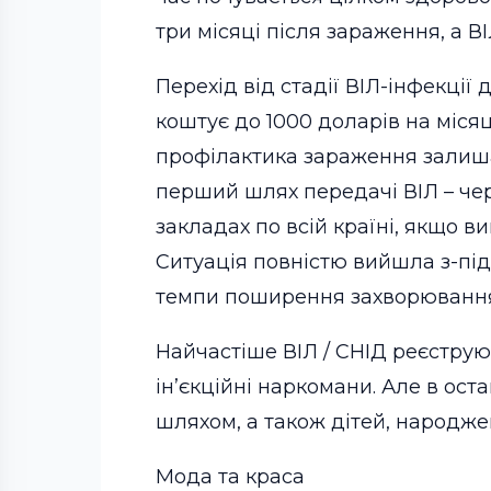
три місяці після зараження, а
Перехід від стадії ВІЛ-інфекці
коштує до 1000 доларів на міся
профілактика зараження залиша
перший шлях передачі ВІЛ – че
закладах по всій країні, якщо 
Ситуація повністю вийшла з-під
темпи поширення захворювання
Найчастіше ВІЛ / СНІД реєструют
ін’єкційні наркомани. Але в ост
шляхом, а також дітей, народж
Мода та краса