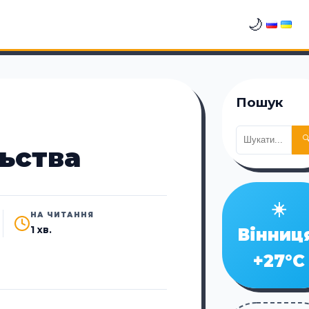
🌙
Пошук

льства
☀️
НА ЧИТАННЯ
1 хв.
Вінниц
+27°C