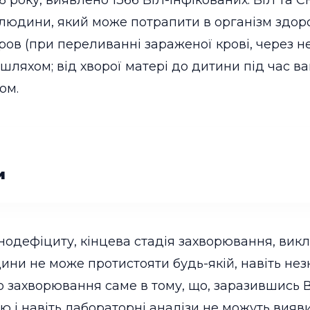
 року, виявлено 1366 ВІЛ-інфікованих. ВІЛ та СН
у людини, який може потрапити в організм здор
ов (при переливанні зараженої крові, через не
ляхом; від хворої матері до дитини під час вагі
ом.
и
нодефіциту, кінцева стадія захворювання, викл
и не може протистояти будь-якій, навіть незна
го захворювання саме в тому, що, заразившись
ю і навіть лабораторні аналізи не можуть вияви