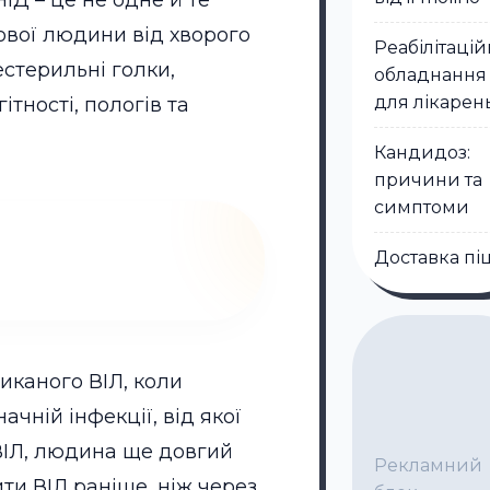
ІД – це не одне й те
ової людини від хворого
Реабілітаці
стерильні голки,
обладнання
для лікарен
тності, пологів та
Кандидоз:
причини та
симптоми
Доставка пі
иканого ВІЛ, коли
чній інфекції, від якої
 ВІЛ, людина ще довгий
Рекламний
ти ВІЛ раніше, ніж через