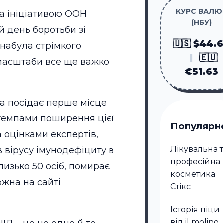
КУРС ВАЛЮ
за ініціативою ООН
(НБУ)
й день боротьби зі
🇺🇸 $44.
 набула стрімкого
|
🇪🇺
 масштаби все ще важко
€51.63
на посідає перше місце
 темпами поширення цієї
Популярн
а оцінками експертів,
Лікувальна 
їв вірусу імунодефіциту в
професійна
лизько 50 осіб, помирає
косметика
ожна на сайті
Стікc
Історія піци
від il molino