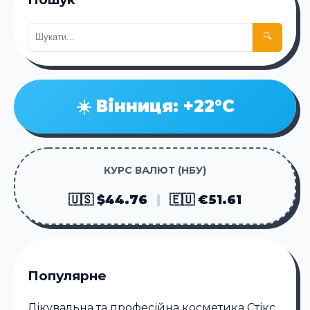
🔍
☀️ Вінниця: +22°C
КУРС ВАЛЮТ (НБУ)
🇺🇸 $44.76
|
🇪🇺 €51.61
Популярне
Лікувальна та професійна косметика Стікc