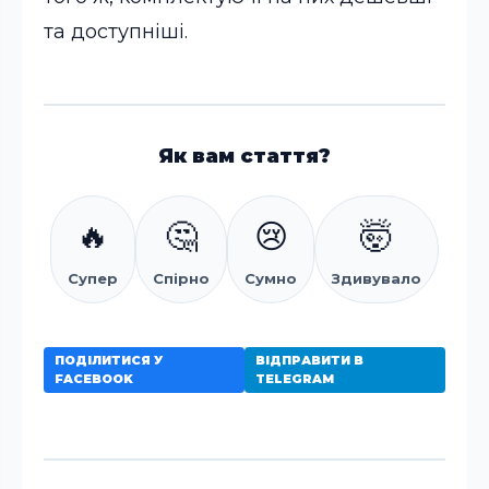
та доступніші.
Як вам стаття?
🔥
🤔
😢
🤯
Супер
Спірно
Сумно
Здивувало
ПОДІЛИТИСЯ У
ВІДПРАВИТИ В
FACEBOOK
TELEGRAM