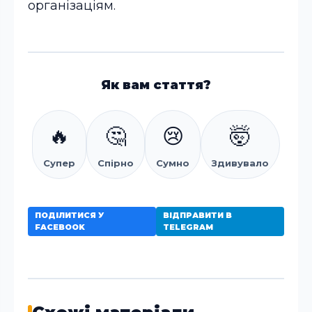
організаціям.
Як вам стаття?
🔥
🤔
😢
🤯
Супер
Спірно
Сумно
Здивувало
ПОДІЛИТИСЯ У
ВІДПРАВИТИ В
FACEBOOK
TELEGRAM