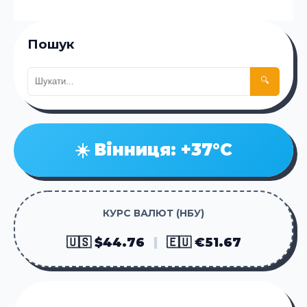
Пошук
🔍
☀️ Вінниця: +37°C
КУРС ВАЛЮТ (НБУ)
🇺🇸 $44.76
|
🇪🇺 €51.67