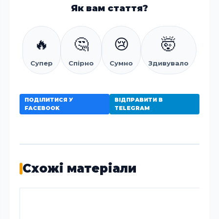
Як вам стаття?
🔥
🤔
😢
🤯
Супер
Спірно
Сумно
Здивувало
ПОДІЛИТИСЯ У
ВІДПРАВИТИ В
FACEBOOK
TELEGRAM
Схожі матеріали