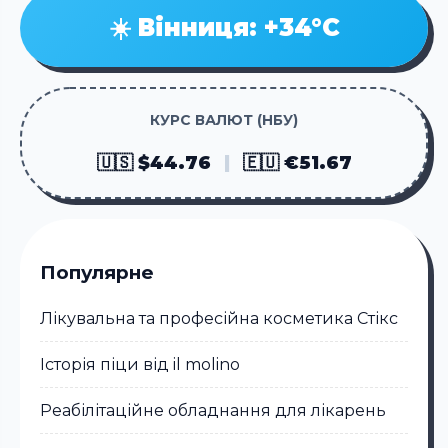
☀️ Вінниця: +34°C
КУРС ВАЛЮТ (НБУ)
🇺🇸 $44.76
|
🇪🇺 €51.67
Популярне
Лікувальна та професійна косметика Стікc
Історія піци від il molino
Реабілітаційне обладнання для лікарень