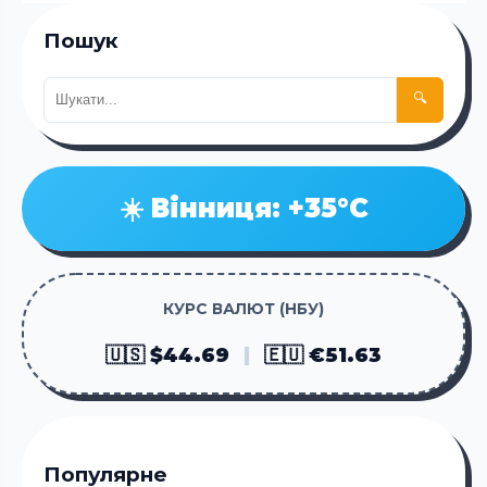
Пошук
🔍
☀️ Вінниця: +35°C
КУРС ВАЛЮТ (НБУ)
🇺🇸 $44.69
|
🇪🇺 €51.63
Популярне