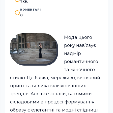
1 хв.
КОМЕНТАРІ
0
Мода цього
року нав’язує
надмір
романтичного
та жіночного
стилю. Це баска, мереживо, квітковий
принт та велика кількість інших
трендів. Але все ж таки, вагомими
складовими в процесі формування
образу є елегантні та модні спідниці.