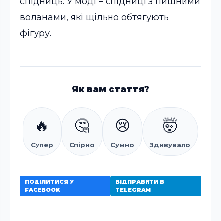
спідниць. У моді – спідниці з пишними
воланами, які щільно обтягують
фігуру.
Як вам стаття?
🔥
🤔
😢
🤯
Супер
Спірно
Сумно
Здивувало
ПОДІЛИТИСЯ У
ВІДПРАВИТИ В
FACEBOOK
TELEGRAM