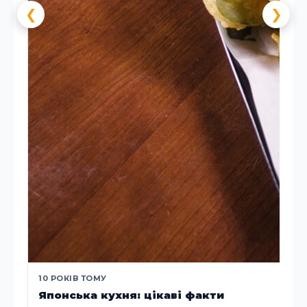
❮
❯
10 РОКІВ ТОМУ
Японська кухня: цікаві факти