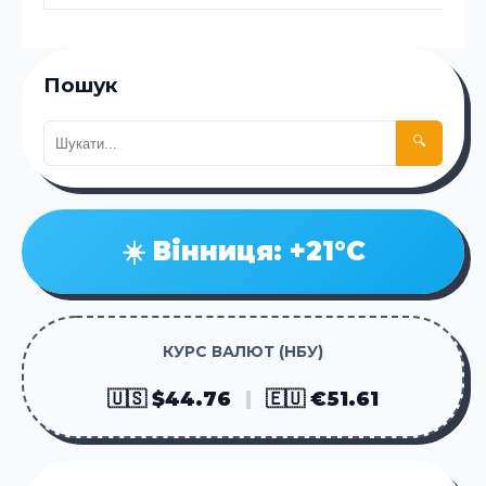
Пошук
🔍
☀️ Вінниця: +21°C
КУРС ВАЛЮТ (НБУ)
🇺🇸 $44.76
|
🇪🇺 €51.61