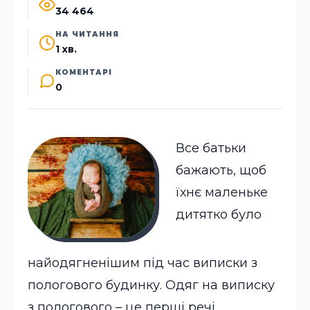
34 464
НА ЧИТАННЯ
1 хв.
КОМЕНТАРІ
0
Все батьки
бажають, щоб
їхнє маленьке
дитятко було
найодягненішим під час виписки з
пологового будинку. Одяг на виписку
з пологового – це перші речі