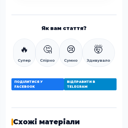
Як вам стаття?
🔥
🤔
😢
🤯
Супер
Спірно
Сумно
Здивувало
ПОДІЛИТИСЯ У
ВІДПРАВИТИ В
FACEBOOK
TELEGRAM
Схожі матеріали