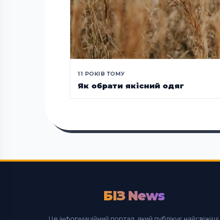
11 РОКІВ ТОМУ
Як обрати якісний одяг
БІЗ News
Це інформаційний портал, який публікує найсвіжіші