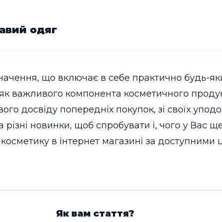
равий одяг
начення, що включає в себе практично будь-як
як важливого компонента косметичного продук
свого досвіду попередніх покупок, зі своїх упод
а різні новинки, щоб спробувати і, чого у Вас щ
косметику в інтернет магазині за доступними ц
Як вам стаття?