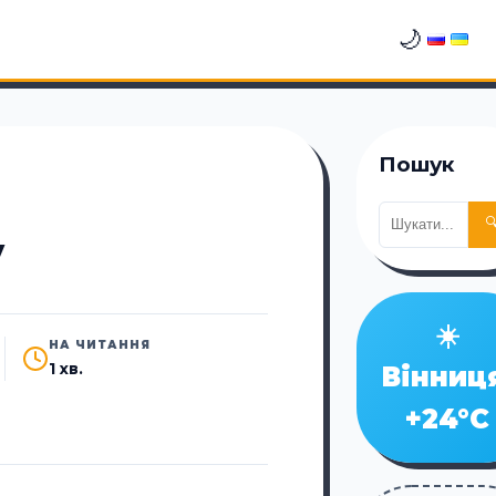
🌙
Пошук

у
☀️
НА ЧИТАННЯ
1 хв.
Вінниц
+24°C