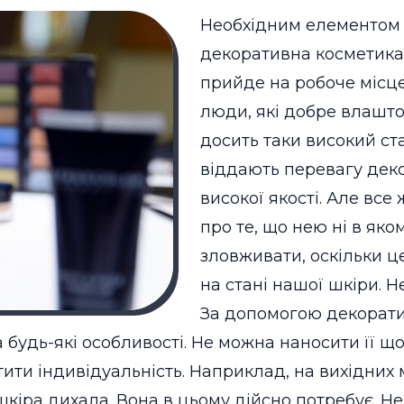
Необхідним елементом д
декоративна косметика.
прийде на робоче місце
люди, які добре влашто
досить таки високий ста
віддають перевагу дек
високої якості.
Але все ж
про те, що нею ні в яко
зловживати, оскільки ц
на стані нашої шкіри. 
За допомогою декорати
а будь-які особливості. Не можна наносити її що
тити індивідуальність. Наприклад, на вихідних
шкіра дихала. Вона в цьому дійсно потребує. Н