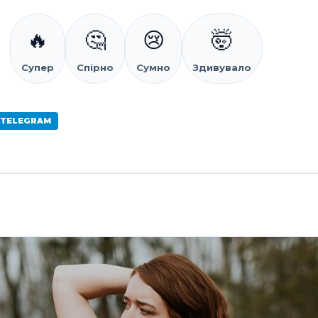
🔥
🤔
😢
🤯
Супер
Спірно
Сумно
Здивувало
 TELEGRAM