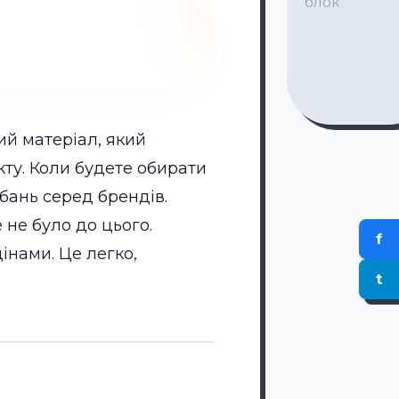
блок
ий матеріал, який
ту. Коли будете обирати
обань серед брендів.
е не було до цього.
f
інами. Це легко,
t