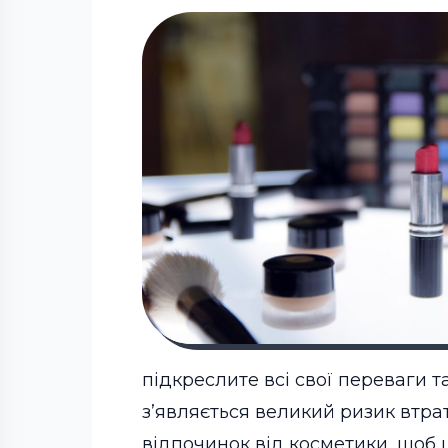
підкреслите всі свої переваги т
з’являється великий ризик втра
відпочинок від косметики, щоб 