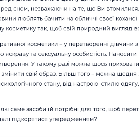
еред сном, незважаючи на те, що Ви втомилися.
овини люблять бачити на обличчі своєї коханої
 косметику так, щоб свій природний вигляд вс
ративної косметики – у перетворенні дівчини 
яскраву та сексуальну особистість. Наносити 
етворення. У такому разі можна щось приховати,
мінити свій образ. Більш того – можна щодня 
психологічного стану, від настрою, стилю одягу,
які саме засоби їй потрібні для того, щоб пере
 далі підкорятися упередженням?