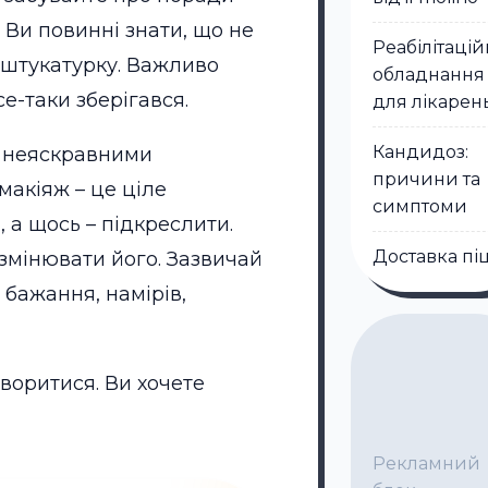
 Ви повинні знати, що не
Реабілітаці
 штукатурку. Важливо
обладнання
е-таки зберігався.
для лікарен
Кандидоз:
з неяскравними
причини та
макіяж – це ціле
симптоми
 а щось – підкреслити.
Доставка пі
змінювати його. Зазвичай
 бажання, намірів,
творитися. Ви хочете
Рекламний