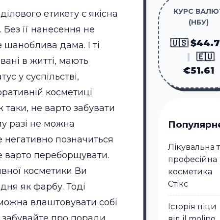
КУРС ВАЛЮ
ілового етикету є якісна
(НБУ)
 Без її нанесення не
🇺🇸 $44.
 шаноблива дама. І ті
|
🇪🇺
вані в житті, мають
€51.61
тус у суспільстві,
оративній косметиці
 таки, не варто забувати
му разі не можна
Популярн
е негативно позначиться
Лікувальна 
Не варто переборщувати.
професійна
вної косметики Ви
косметика
Стікc
дня як фарбу. Тоді
 можна влаштовувати собі
Історія піци
е забувайте про поради
від il molino