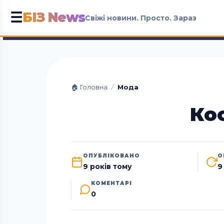
БІЗ News
☰
Свіжі новини. Просто. Зараз
🏠 Головна
/
Мода
Ко
ОПУБЛІКОВАНО
О
9 років тому
9
КОМЕНТАРІ
0