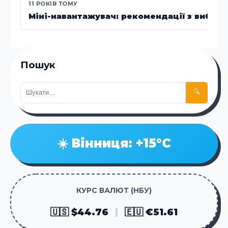
11 РОКІВ ТОМУ
Міні-навантажувач: рекомендації з вибору
Пошук
🔍
☀️ Вінниця: +15°C
КУРС ВАЛЮТ (НБУ)
🇺🇸 $44.76
|
🇪🇺 €51.61