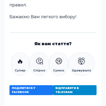
правил.
Бажаємо Вам легкого вибору!
Як вам стаття?
🔥
🤔
😢
🤯
Супер
Спірно
Сумно
Здивувало
ПОДІЛИТИСЯ У
ВІДПРАВИТИ В
FACEBOOK
TELEGRAM