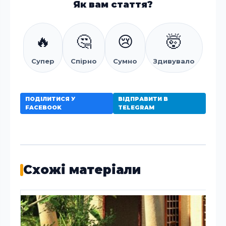
Як вам стаття?
🔥
🤔
😢
🤯
Супер
Спірно
Сумно
Здивувало
ПОДІЛИТИСЯ У
ВІДПРАВИТИ В
FACEBOOK
TELEGRAM
Схожі матеріали