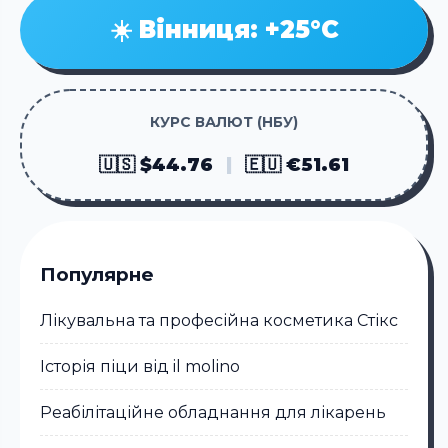
☀️ Вінниця: +25°C
КУРС ВАЛЮТ (НБУ)
🇺🇸 $44.76
|
🇪🇺 €51.61
Популярне
Лікувальна та професійна косметика Стікc
Історія піци від il molino
Реабілітаційне обладнання для лікарень