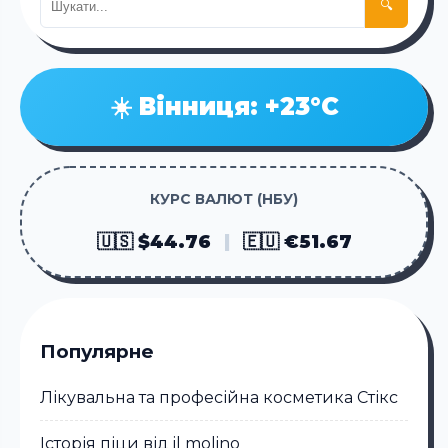
🔍
☀️ Вінниця: +23°C
КУРС ВАЛЮТ (НБУ)
🇺🇸 $44.76
|
🇪🇺 €51.67
Популярне
Лікувальна та професійна косметика Стікc
Історія піци від il molino