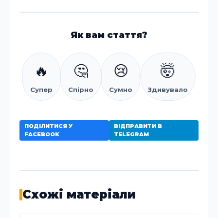
Як вам стаття?
🔥
🤔
😢
🤯
Супер
Спірно
Сумно
Здивувало
ПОДІЛИТИСЯ У
ВІДПРАВИТИ В
FACEBOOK
TELEGRAM
Схожі матеріали