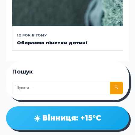
12 РОКІВ ТОМУ
Обираємо пінетки дитині
Пошук
🔍
☀️ Вінниця: +15°C