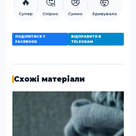
🔥
🤔
😢
🤯
Супер
Спірно
Сумно
Здивувало
ПОДІЛИТИСЯ У
ВІДПРАВИТИ В
FACEBOOK
TELEGRAM
Схожі матеріали