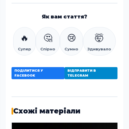
Як вам стаття?
🔥
🤔
😢
🤯
Супер
Спірно
Сумно
Здивувало
ПОДІЛИТИСЯ У
ВІДПРАВИТИ В
FACEBOOK
TELEGRAM
Схожі матеріали