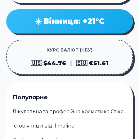
☀️ Вінниця: +21°C
КУРС ВАЛЮТ (НБУ)
🇺🇸 $44.76
|
🇪🇺 €51.61
Популярне
Лікувальна та професійна косметика Стікc
Історія піци від il molino