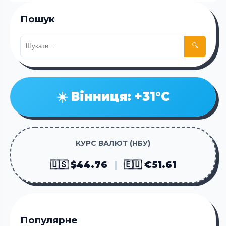
Пошук
🔍
☀️ Вінниця: +31°C
КУРС ВАЛЮТ (НБУ)
🇺🇸 $44.76
|
🇪🇺 €51.61
Популярне