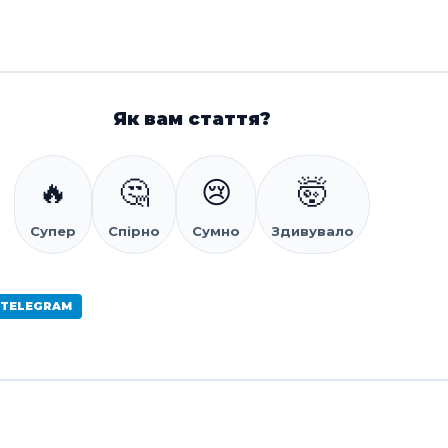
Як вам стаття?
🔥
🤔
😢
🤯
Супер
Спірно
Сумно
Здивувало
 TELEGRAM