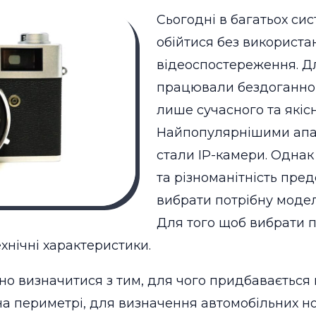
Сьогодні в багатьох си
обійтися без використ
відеоспостереження.
Дл
працювали бездоганно,
лише сучасного та якіс
Найпопулярнішими апар
стали IP-камери. Однак
та різноманітність пре
вибрати потрібну моде
Для того щоб вибрати п
хнічні характеристики.
о визначитися з тим, для чого придбавається 
на периметрі, для визначення автомобільних но