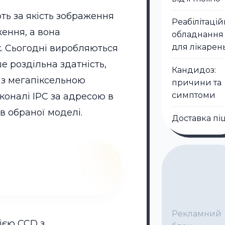
ють за якість зображення
Реабілітаці
ення, а вона
обладнання
для лікарен
к. Сьогодні виробляються
е роздільна здатність,
Кандидоз:
 з мегапіксельною
причини та
симптоми
коналі IPC за адресою в
в обраної моделі.
Доставка пі
Рекламний
ією CCD з