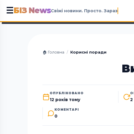
БІЗ News
☰
Свіжі новини. Просто. Зараз
🏠 Головна
/
Корисні поради
В
ОПУБЛІКОВАНО
О
12 років тому
2
КОМЕНТАРІ
0