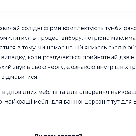
зазвичай солідні фірми комплектують тумби ра
помилитися в процесі вибору, потрібно макси
атися в тому, чи немає на ній якихось сколів а
У випадку, коли розлучається прийнятний дзвін
ий звук в свою чергу, є ознакою внутрішніх трі
 відмовитися.
 відповідних меблів та для створення найкращо
. Найкращі меблі для ванної церсаніт тут для 