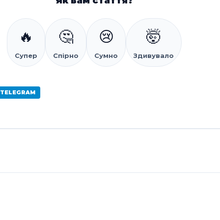
Як вам стаття?
🔥
🤔
😢
🤯
Супер
Спірно
Сумно
Здивувало
 TELEGRAM