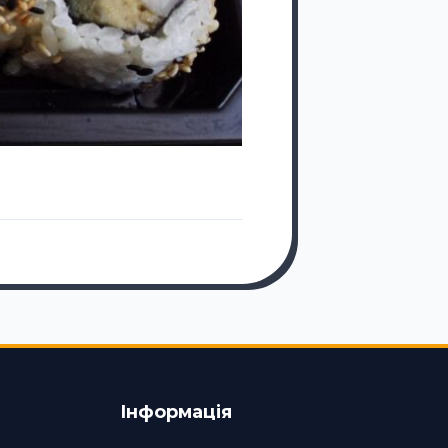
9 РОКІВ ТОМУ
Види жіночої біж
Інформація