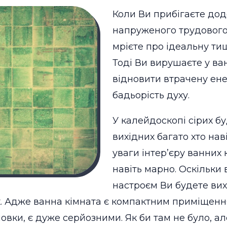
Коли Ви прибігаєте дод
напруженого трудового
мрієте про ідеальну ти
Тоді Ви вирушаєте у ва
відновити втрачену ене
бадьорість духу.
У калейдоскопі сірих б
вихідних багато хто нав
уваги інтер’єру ванних к
навіть марно. Оскільки в
настроєм Ви будете вих
х. Адже ванна кімната є компактним приміщення
овки, є дуже серйозними. Як би там не було, а