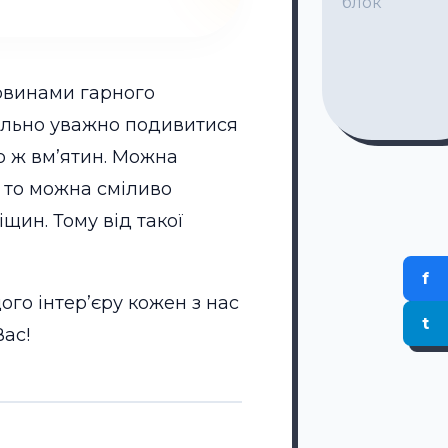
блок
ковинами гарного
мально уважно подивитися
бо ж вм’ятин. Можна
, то можна сміливо
щин. Тому від такої
f
го інтер’єру кожен з нас
t
Вас!