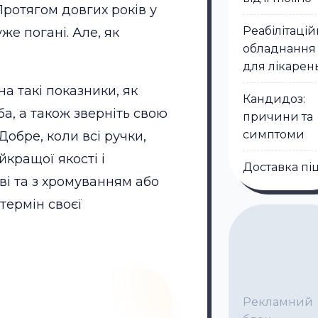
ротягом довгих років у
Реабілітаці
же погані. Але, як
обладнання
для лікарен
а такі показники, як
Кандидоз:
ба, а також зверніть свою
причини та
симптоми
 Добре, коли всі ручки,
йкращої якості і
Доставка пі
ві та з хромуванням або
термін своєї
Рекламний