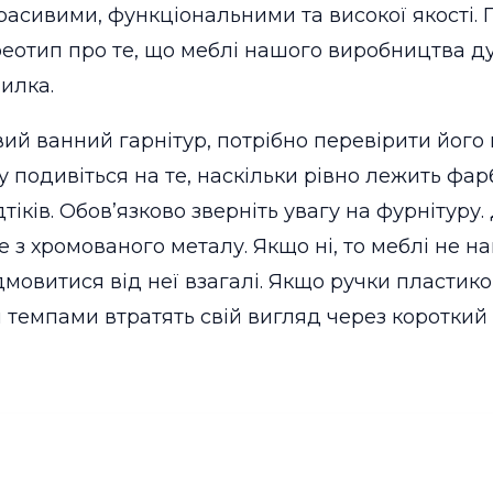
асивими, функціональними та високої якості. П
реотип про те, що меблі нашого виробництва ду
илка.
ий ванний гарнітур, потрібно перевірити його н
ку подивіться на те, наскільки рівно лежить фар
дтіків. Обов’язково зверніть увагу на фурнітуру.
 з хромованого металу. Якщо ні, то меблі не на
дмовитися від неї взагалі. Якщо ручки пластико
темпами втратять свій вигляд через короткий 