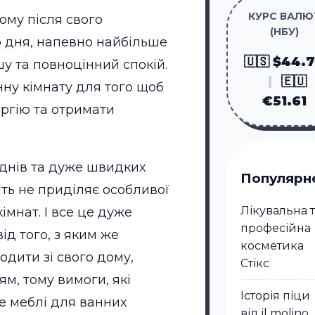
КУРС ВАЛЮ
ому після свого
(НБУ)
 дня, напевно найбільше
🇺🇸 $44.
шу та повноцінний спокій.
|
🇪🇺
нну кімнату для того щоб
€51.61
ргію та отримати
уднів та дуже швидких
Популярн
іть не приділяє особливої
Лікувальна 
імнат. І все це дуже
професійна
ід того, з яким же
косметика
одити зі свого дому,
Стікc
м, тому вимоги, які
Історія піци
ле меблі для ванних
від il molino