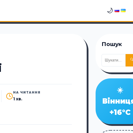
🌙
Пошук

ї
☀️
НА ЧИТАННЯ
1 хв.
Вінниц
+16°C