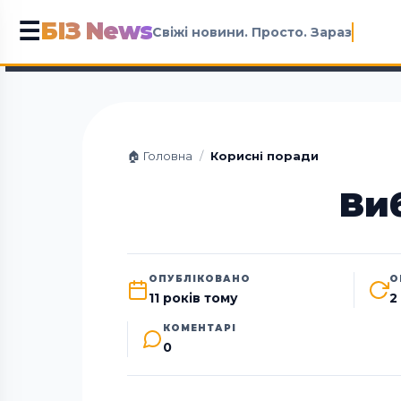
БІЗ News
☰
Свіжі новини. Просто. Зараз
🏠 Головна
/
Корисні поради
Виб
ОПУБЛІКОВАНО
О
11 років тому
2
КОМЕНТАРІ
0