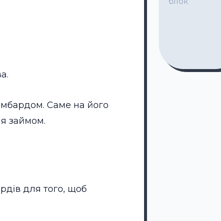
блок
а.
омбардом. Саме на його
ня займом.
рдів для того, щоб