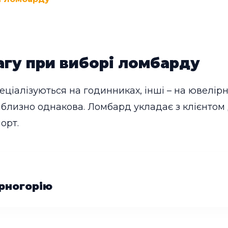
агу при виборі ломбарду
еціалізуються на годинниках, інші – на ювелірн
иблизно однакова. Ломбард укладає з клієнтом 
орт.
рногорію