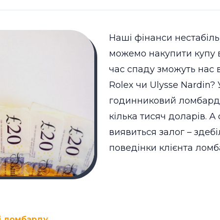
Наші фінанси нестабіль
можемо накупити купу в
час спаду зможуть нас 
Rolex чи Ulysse Nardin?
годинниковий ломбард
кілька тисяч доларів. А
виявиться залог – здеб
поведінки клієнта ломб
і ломбарду