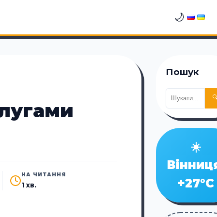
🌙
Пошук

слугами
☀️
Вінниц
НА ЧИТАННЯ
+27°C
1 хв.