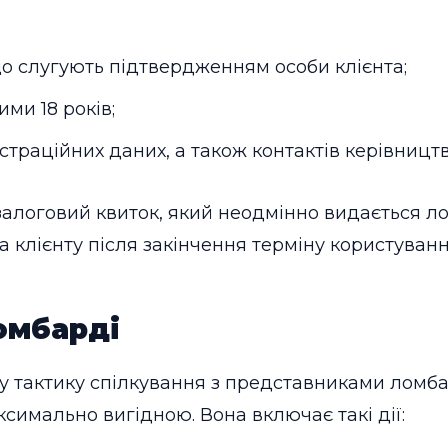
о слугують підтвердженням особи клієнта;
ми 18 років;
страційних даних, а також контактів керівництв
залоговий квиток, який неодмінно видається л
а клієнту після закінчення терміну користуван
омбарді
у тактику спілкування з представниками ломба
симально вигідною. Вона включає такі дії: