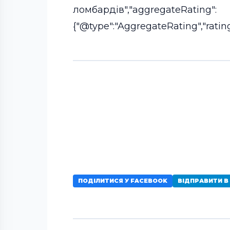
ломбардів","aggregateRating":
{"@type":"AggregateRating","ratingV
ПОДІЛИТИСЯ У FACEBOOK
ВІДПРАВИТИ В