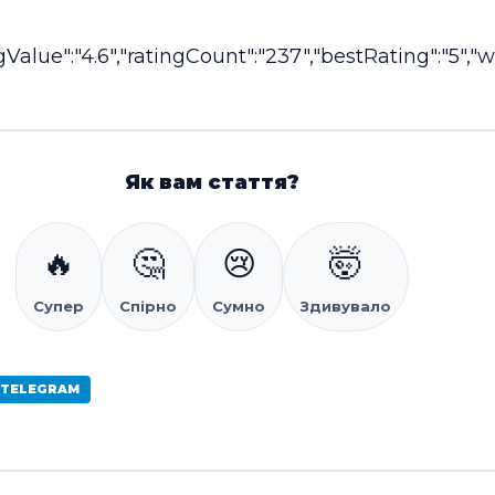
alue":"4.6","ratingCount":"237","bestRating":"5","wo
Як вам стаття?
🔥
🤔
😢
🤯
Супер
Спірно
Сумно
Здивувало
 TELEGRAM