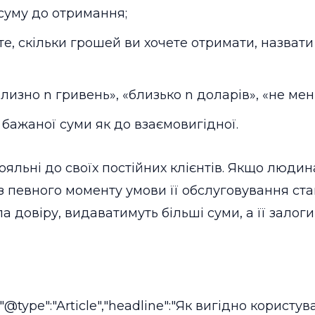
суму до отримання;
те, скільки грошей ви хочете отримати, назвати
изно n гривень», «близько n доларів», «не мен
 бажаної суми як до взаємовигідної.
яльні до своїх постійних клієнтів. Якщо людин
ії, з певного моменту умови її обслуговування с
 довіру, видаватимуть більші суми, а її залог
","@type":"Article","headline":"Як вигідно корист