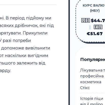
КУРС ВАЛЮ
(НБУ)
ні. В період підйому ми
🇺🇸 $44.
сяких дрібничок, які під
|
🇪🇺
врятувати. Прикупили
€51.67
 У разі потреби
 допоможе вивільнити
 от наскільки вигідним
Популярн
ільшого залежить від
Лікувальна 
арду.
професійна
косметика
Стікc
Історія піци
від il molino