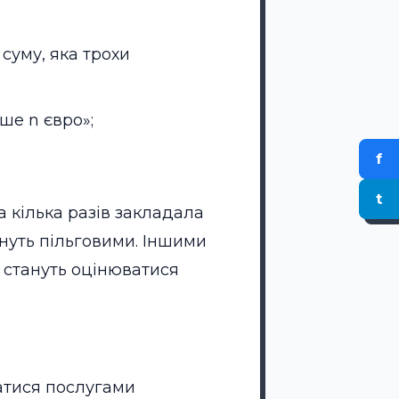
 суму, яка трохи
ше n євро»;
f
t
а кілька разів закладала
тануть пільговими. Іншими
и стануть оцінюватися
уватися послугами