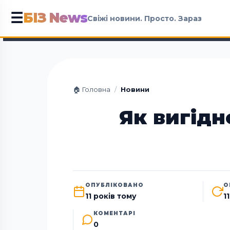
БІЗ News
☰
Свіжі новини. Просто. Зараз
🏠 Головна
/
Новини
Як вигідн
ОПУБЛІКОВАНО
О
11 років тому
1
КОМЕНТАРІ
0