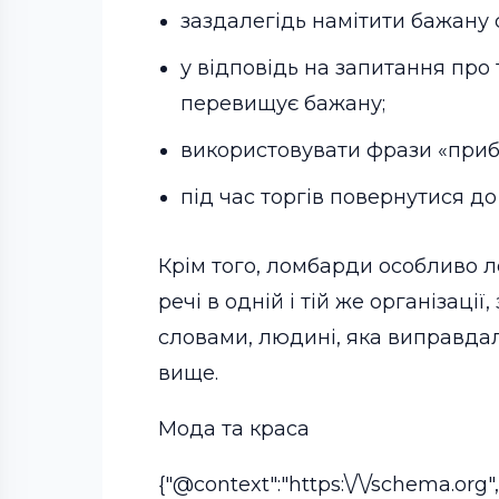
заздалегідь намітити бажану 
у відповідь на запитання про 
перевищує бажану;
використовувати фрази «прибл
під час торгів повернутися до
Крім того, ломбарди особливо ло
речі в одній і тій же організац
словами, людині, яка виправдала
вище.
Мода та краса
{"@context":"https:\/\/schema.org