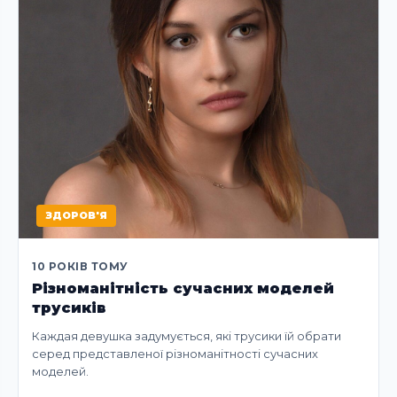
ЗДОРОВ'Я
10 РОКІВ ТОМУ
Різноманітність сучасних моделей
трусиків
Каждая девушка задумується, які трусики їй обрати
серед представленої різноманітності сучасних
моделей.