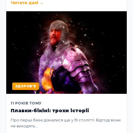
Читати далі
→
ЗДОРОВ'Я
11 РОКІВ ТОМУ
Плавки-бікіні: трохи історії
Про перші бікіні дізналися ще у 19 столітті. Відтоді вони
не виходять…