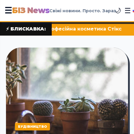
БІЗ News
☰
☰
🌙
Свіжі новини. Просто. Зараз
метика Стікc
⚡ БЛИСКАВКА:
•
Історія піци від il molino
БУДІВНИЦТВО