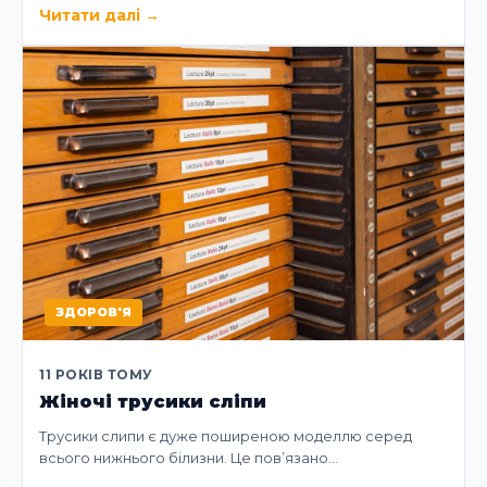
Читати далі
→
ЗДОРОВ'Я
11 РОКІВ ТОМУ
Жіночі трусики сліпи
Трусики слипи є дуже поширеною моделлю серед
всього нижнього білизни. Це пов’язано…