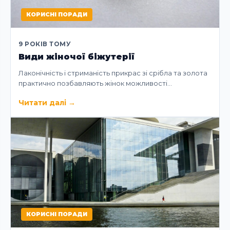
КОРИСНІ ПОРАДИ
9 РОКІВ ТОМУ
Види жіночої біжутерії
Лаконічність і стриманість прикрас зі срібла та золота
практично позбавляють жінок можливості…
Читати далі
→
КОРИСНІ ПОРАДИ