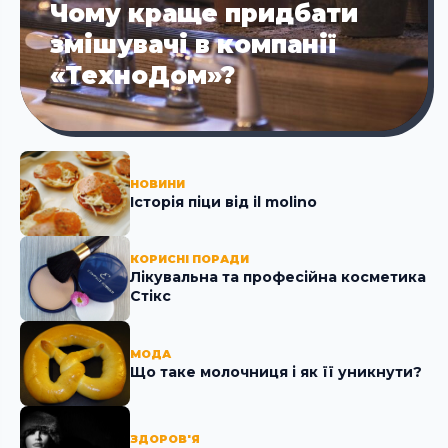
Чому краще придбати
змішувачі в компанії
«ТехноДом»?
НОВИНИ
Історія піци від il molino
КОРИСНІ ПОРАДИ
Лікувальна та професійна косметика
Стікc
МОДА
Що таке молочниця і як її уникнути?
ЗДОРОВ'Я